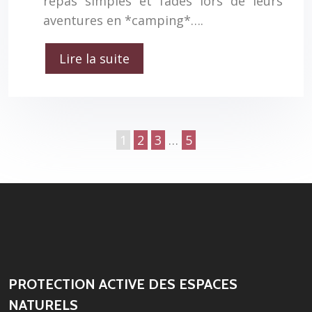
repas simples et fades lors de leurs
aventures en *camping*….
Lire la suite
1
2
3
…
5
PROTECTION ACTIVE DES ESPACES
NATURELS