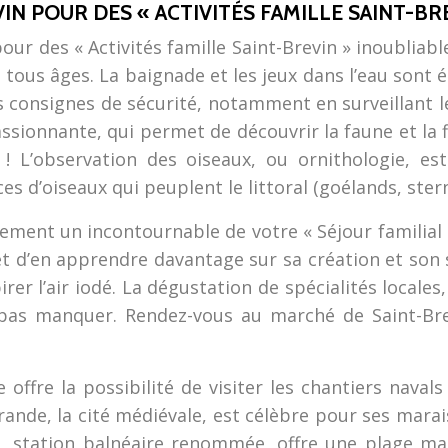
N POUR DES « ACTIVITÉS FAMILLE SAINT-BR
pour des « Activités famille Saint-Brevin » inoubliab
 tous âges. La baignade et les jeux dans l’eau sont
s consignes de sécurité, notamment en surveillant 
ssionnante, qui permet de découvrir la faune et la f
! L’observation des oiseaux, ou ornithologie, es
s d’oiseaux qui peuplent le littoral (goélands, stern
ement un incontournable de votre « Séjour familial 
 et d’en apprendre davantage sur sa création et s
er l’air iodé. La dégustation de spécialités locales
 pas manquer. Rendez-vous au marché de Saint-Bre
offre la possibilité de visiter les chantiers navals
ande, la cité médiévale, est célèbre pour ses marai
e, station balnéaire renommée, offre une plage ma