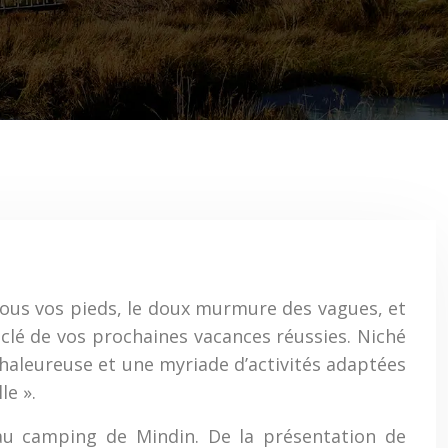
 sous vos pieds, le doux murmure des vagues, et
a clé de vos prochaines vacances réussies. Niché
chaleureuse et une myriade d’activités adaptées
le ».
 au camping de Mindin. De la présentation de