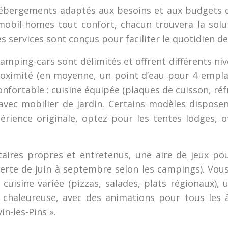
’hébergements adaptés aux besoins et aux budgets 
mobil-homes tout confort, chacun trouvera la so
les services sont conçus pour faciliter le quotidien de
mping-cars sont délimités et offrent différents ni
proximité (en moyenne, un point d’eau pour 4 empl
nfortable : cuisine équipée (plaques de cuisson, réf
avec mobilier de jardin. Certains modèles dispose
périence originale, optez pour les tentes lodges, 
taires propres et entretenus, une aire de jeux p
uverte de juin à septembre selon les campings). Vo
uisine variée (pizzas, salades, plats régionaux), u
et chaleureuse, avec des animations pour tous les
in-les-Pins ».