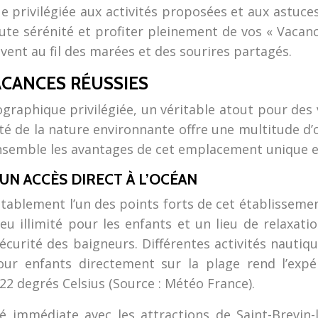
e privilégiée aux activités proposées et aux astuces
te sérénité et profiter pleinement de vos « Vacance
avent au fil des marées et des sourires partagés.
ACANCES RÉUSSIES
graphique privilégiée, un véritable atout pour des 
auté de la nature environnante offre une multitude d’
ensemble les avantages de cet emplacement unique et
 UN ACCÈS DIRECT À L’OCÉAN
stablement l’un des points forts de cet établissemen
eu illimité pour les enfants et un lieu de relaxati
a sécurité des baigneurs. Différentes activités nauti
our enfants directement sur la plage rend l’exp
 22 degrés Celsius (Source : Météo France).
é immédiate avec les attractions de Saint-Brevin-