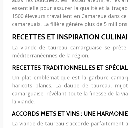
aussi les bouchers, les restaurateurs, et les ar
essentielle pour assurer la qualité et la traç
1500 éleveurs travaillent en Camargue dans ce 
camarguais. La filière génère plus de 5 millions 
RECETTES ET INSPIRATION CULINA
La viande de taureau camarguaise se prête à
méditerranéennes de la région.
RECETTES TRADITIONNELLES ET SPÉCIA
Un plat emblématique est la garbure camarg
haricots blancs. La daube de taureau, mijo
camarguaise, révélant toute la finesse de la v
la viande.
ACCORDS METS ET VINS : UNE HARMONIE
La viande de taureau s’accorde parfaitement av