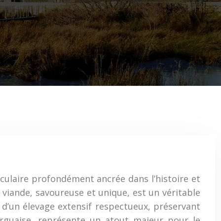
culaire profondément ancrée dans l’histoire et
a viande, savoureuse et unique, est un véritable
 d’un élevage extensif respectueux, préservant
marguaise, représente un atout majeur pour le