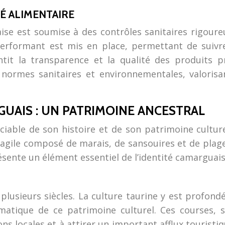
TÉ ALIMENTAIRE
e est soumise à des contrôles sanitaires rigoureux
rformant est mis en place, permettant de suivre
ntit la transparence et la qualité des produits pr
normes sanitaires et environnementales, valorisan
GUAIS : UN PATRIMOINE ANCESTRAL
iable de son histoire et de son patrimoine culturel
ile composé de marais, de sansouires et de plages. 
sente un élément essentiel de l’identité camarguais
usieurs siècles. La culture taurine y est profondé
atique de ce patrimoine culturel. Ces courses, s
ons locales et à attirer un important afflux touristi