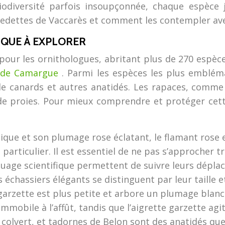
diversité parfois insoupçonnée, chaque espèce jo
vedettes de Vaccarès et comment les contempler ave
IQUE À EXPLORER
 pour les ornithologues, abritant plus de 270 espè
l de Camargue
. Parmi les espèces les plus embléma
 de canards et autres anatidés. Les rapaces, comme 
 proies. Pour mieux comprendre et protéger cette d
que et son plumage rose éclatant, le flamant rose e
c particulier. Il est essentiel de ne pas s’approcher 
age scientifique permettent de suivre leurs dépla
 échassiers élégants se distinguent par leur taille 
 garzette est plus petite et arbore un plumage blanc
immobile à l’affût, tandis que l’aigrette garzette ag
, colvert, et tadornes de Belon sont des anatidés que