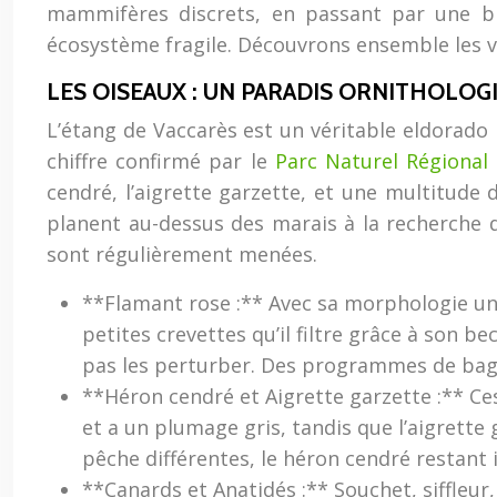
mammifères discrets, en passant par une bio
écosystème fragile. Découvrons ensemble les 
LES OISEAUX : UN PARADIS ORNITHOLOG
L’étang de Vaccarès est un véritable eldorado
chiffre confirmé par le
Parc Naturel Régiona
cendré, l’aigrette garzette, et une multitude
planent au-dessus des marais à la recherche de
sont régulièrement menées.
**Flamant rose :** Avec sa morphologie uni
petites crevettes qu’il filtre grâce à son be
pas les perturber. Des programmes de bagu
**Héron cendré et Aigrette garzette :** Ces
et a un plumage gris, tandis que l’aigrette
pêche différentes, le héron cendré restant 
**Canards et Anatidés :** Souchet, siffleur