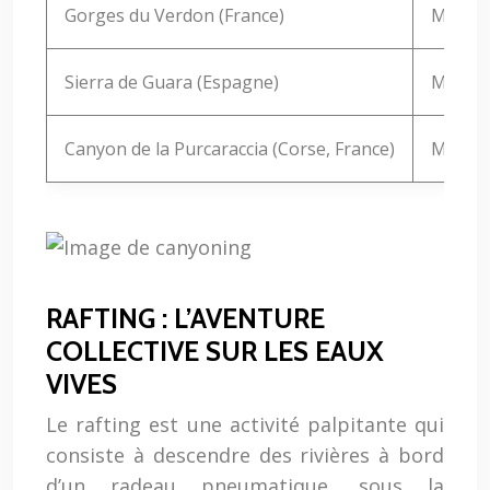
Gorges du Verdon (France)
Modérée
Sierra de Guara (Espagne)
Modér
Canyon de la Purcaraccia (Corse, France)
Modér
RAFTING : L’AVENTURE
COLLECTIVE SUR LES EAUX
VIVES
Le rafting est une activité palpitante qui
consiste à descendre des rivières à bord
d’un radeau pneumatique, sous la