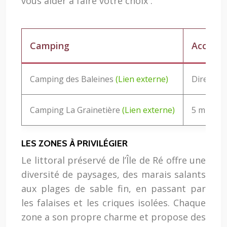
vous aider à faire votre choix :
Camping
Accès P
Camping des Baleines
(Lien externe)
Direct
Camping La Grainetière
(Lien externe)
5 min en 
LES ZONES À PRIVILÉGIER
Le littoral préservé de l’Île de Ré offre une
diversité de paysages, des marais salants
aux plages de sable fin, en passant par
les falaises et les criques isolées. Chaque
zone a son propre charme et propose des