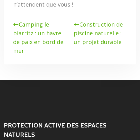
n’attendent que vous !
Camping le
Construction de
biarritz : un havre
piscine naturelle :
de paix en bord de
un projet durable
mer
PROTECTION ACTIVE DES ESPACES
NATURELS